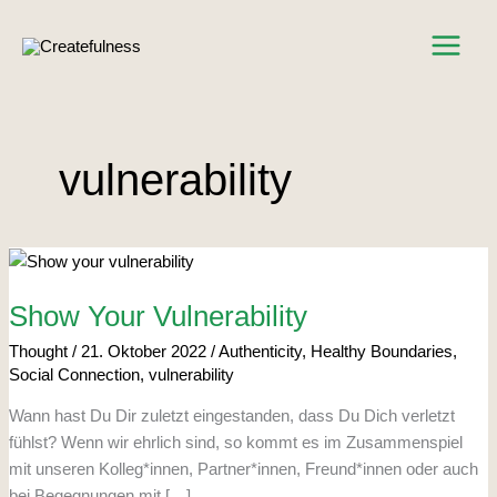
Zum
Inhalt
springen
vulnerability
Show
Your
Vulnerability
Show Your Vulnerability
Thought
/
21. Oktober 2022
/
Authenticity
,
Healthy Boundaries
,
Social Connection
,
vulnerability
Wann hast Du Dir zuletzt eingestanden, dass Du Dich verletzt
fühlst? Wenn wir ehrlich sind, so kommt es im Zusammenspiel
mit unseren Kolleg*innen, Partner*innen, Freund*innen oder auch
bei Begegnungen mit […]