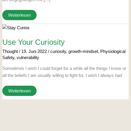
Weiterlesen
Use
Your
Curiosity
Use Your Curiosity
Thought
/
19. Juni 2022
/
curiosity
,
growth-mindset
,
Physiological
Safety
,
vulnerability
Sometimes I wish I could forget for a while all the things I know or
all the beliefs I am usually willing to fight for. I wish I always had
Weiterlesen